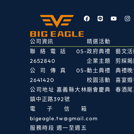
F
L
Y
I
a
i
o
n
c
n
u
s
e
e
t
t
b
u
a
公司資訊
精選活動
o
b
g
聯絡電話
05-
政府典禮
藝文活
o
e
r
k
a
2652840
企業主題
剪綵揭
m
公司傳真
05-
動土典禮
典禮晚
2641420
校園活動
喜宴婚
公司地址
嘉義縣大林
廟會慶典
春酒尾
鎮中正路392號
電子信箱
bigeagle.tw@gmail.com
服務時段 週一至週五