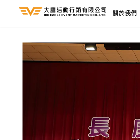
跳
關於我們
至
主
要
內
容