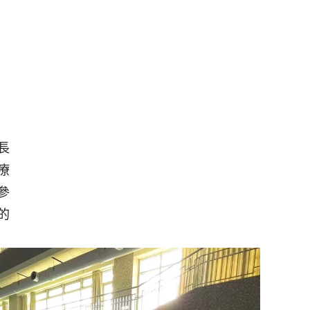
長
療
參
的