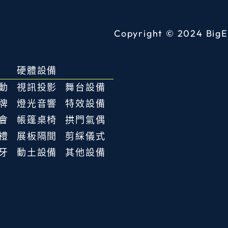
Copyright © 2024
BigE
硬體設備
動
視訊投影
舞台設備
牌
燈光音響
特效設備
會
帳篷桌椅
拱門氣偶
禮
展板隔間
剪綵儀式
牙
動土設備
其他設備