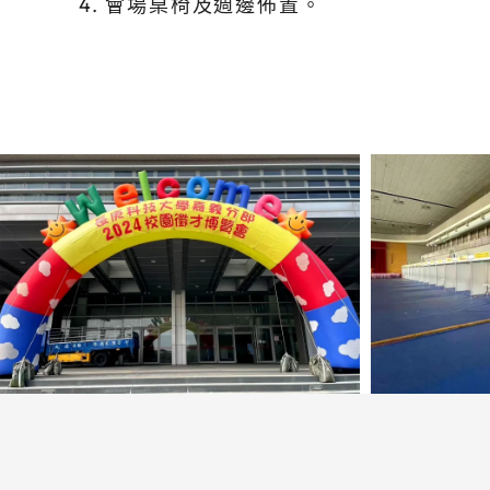
4. 會場桌椅及週邊佈置。