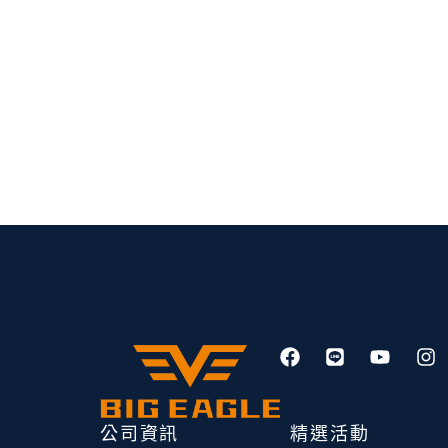
F
L
Y
I
a
i
o
n
c
n
u
s
e
e
t
t
b
u
a
公司資訊
精選活動