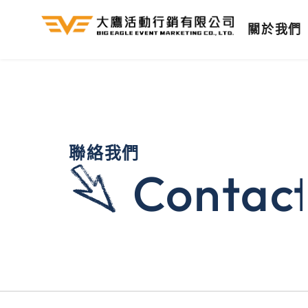
跳
關於我們
至
主
要
內
容
聯絡我們
Contac