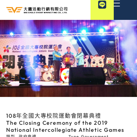
跳
至
主
要
內
容
108年全國大專校院運動會閉幕典禮
The Closing Ceremony of the 2019
National Intercollegiate Athletic Games
類型
政府典禮
Type
Government