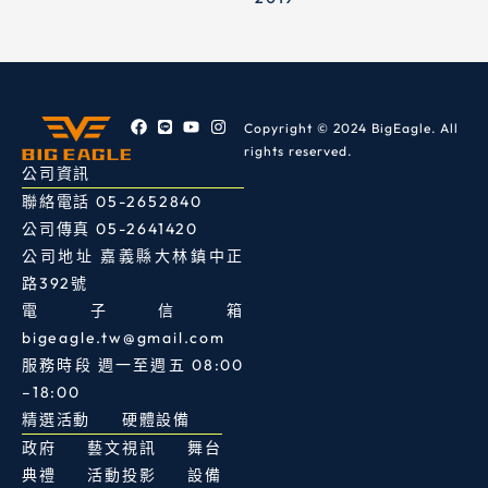
F
L
Y
I
Copyright © 2024
BigEagle
. All
a
i
o
n
rights reserved.
c
n
u
s
e
e
t
t
公司資訊
b
u
a
聯絡電話
05-2652840
o
b
g
o
e
r
公司傳真
05-2641420
k
a
m
公司地址
嘉義縣大林鎮中正
路392號
電子信箱
bigeagle.tw@gmail.com
服務時段 週一至週五 08:00
–18:00
精選活動
硬體設備
政府
藝文
視訊
舞台
典禮
活動
投影
設備