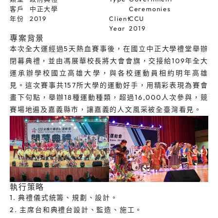
客戶
中正大學
Ceremonies
年份
2019
Client
CCU
Year
2019
專案背景
本次全大運經過5天熱血賽事後，在國立中正大學禮堂舉辦
閉幕典禮，並由馮展華校長將大會會旗，交接給109年全大
運承辦學校國立高雄大學，與各校運動員相約明年高雄
見。這次賽事共157所大學的運動好手，用精彩表現為賽會
畫下句點，舉辦18種運動種類，超過16,000人次參與，競
賽場地遍及嘉義縣市，讓嘉義的人文風采被全臺灣看見。
執行策略
1. 典禮儀式統籌、規劃、設計。
2. 主席台和典禮台設計、監造、施工。